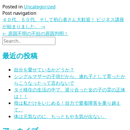
Posted in
Uncategorized
Post navigation
４０代、５０代、そして初心者さん大歓迎！ ビジネス講座
が始まりました。
→
←
原因不明の不妊の原因判明！
最近の投稿
自分を愛せているかどうか？
シングルマザーの子供だから、連れ子として育ったか
らこうなったって言わないで
タイ移住の生活の中で、巡り合った女の子の霊の正体
は！！
母は私だけをいじめる！自力で愛着障害を乗り越え
て。
体は元気なのに、ちっともやる気が出ない。