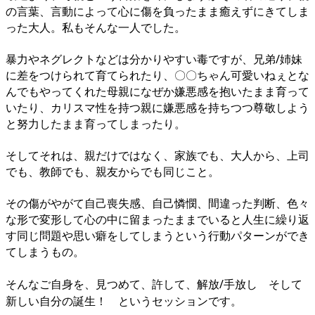
の言葉、言動によって心に傷を負ったまま癒えずにきてしま
った大人。私もそんな一人でした。
暴力やネグレクトなどは分かりやすい毒ですが、兄弟/姉妹
に差をつけられて育てられたり、〇〇ちゃん可愛いねぇとな
んでもやってくれた母親になぜか嫌悪感を抱いたまま育って
いたり、カリスマ性を持つ親に嫌悪感を持ちつつ尊敬しよう
と努力したまま育ってしまったり。
そしてそれは、親だけではなく、家族でも、大人から、上司
でも、教師でも、親友からでも同じこと。
その傷がやがて自己喪失感、自己憐憫、間違った判断、色々
な形で変形して心の中に留まったままでいると人生に繰り返
す同じ問題や思い癖をしてしまうという行動パターンができ
てしまうもの。
そんなご自身を、見つめて、許して、解放/手放し そして
新しい自分の誕生！ というセッションです。